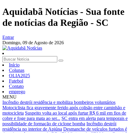
Aquidabã Notícias - Sua fonte
de notícias da Região - SC
Entrar
Domingo,
09 de Agosto de 2026
Início
Colunas
OLIA2025
Futebol
Contato
emprego
MENU
Incêndio destrói residência e mobiliza bombeiros voluntários
Motociclista fica gravemente ferido após colisão entre caminhão e
motocicleta
Suspeito volta ao local após furtar R$ 6 mil em fios de
cobre e foge para mata ao ser...
SC entra em alerta para temporais e
possibilidade de formação de ciclone bomba
Incêndio destrói
residência no interior de Apiúna
Desmanche de veículos furtados é