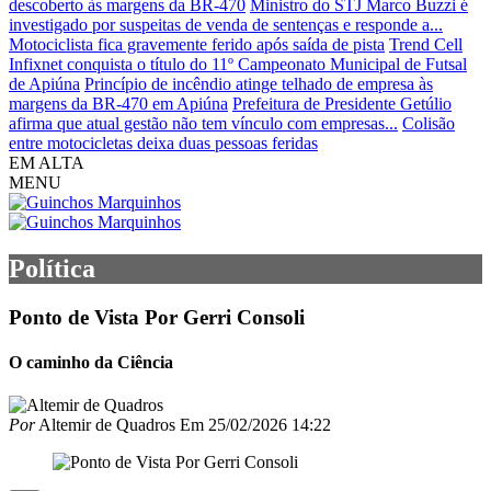
descoberto às margens da BR-470
Ministro do STJ Marco Buzzi é
investigado por suspeitas de venda de sentenças e responde a...
Motociclista fica gravemente ferido após saída de pista
Trend Cell
Infixnet conquista o título do 11º Campeonato Municipal de Futsal
de Apiúna
Princípio de incêndio atinge telhado de empresa às
margens da BR-470 em Apiúna
Prefeitura de Presidente Getúlio
afirma que atual gestão não tem vínculo com empresas...
Colisão
entre motocicletas deixa duas pessoas feridas
EM ALTA
MENU
Política
Ponto de Vista Por Gerri Consoli
O caminho da Ciência
Por
Altemir de Quadros
Em
25/02/2026 14:22