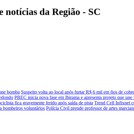
e notícias da Região - SC
clone bomba
Suspeito volta ao local após furtar R$ 6 mil em fios de cobre
Redondo
PBEC inicia nova fase em Ibirama e apresenta projeto que une f
iclista fica gravemente ferido após saída de pista
Trend Cell Infixnet 
za bombeiros voluntários
Polícia Civil prende professor de artes marciai