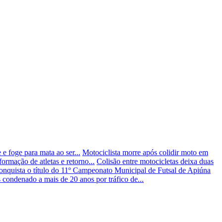
 e foge para mata ao ser...
Motociclista morre após colidir moto em
ormação de atletas e retorno...
Colisão entre motocicletas deixa duas
conquista o título do 11º Campeonato Municipal de Futsal de Apiúna
s condenado a mais de 20 anos por tráfico de...