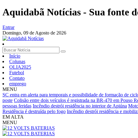
Aquidabã Notícias - Sua fonte d
Entrar
Domingo,
09 de Agosto de 2026
Início
Colunas
OLIA2025
Futebol
Contato
emprego
MENU
SC entra em alerta para temporais e possibilidade de formação de ci
poste
Colisão entre dois veículos é registrada na BR-470 em Pouso 
pessoas feridas
Incêndio destrói residência no interior de Apiúna
Motoc
Residência é destruída pelo fogo
Incêndio destrói residência e mobili
EM ALTA
MENU