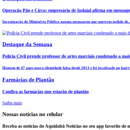
Operação Pão e Circo: empresário de Indaial afirma em mensagem
Investigação do Ministério Público aponta mensagens que sugerem pedido de..
Destaque da Semana
Polícia Civil prende professor de artes marciais condenado a mais
Homem de 47 anos usava identidade falsa desde 2013 e foi localizado no bairro
Farmácias de Plantão
Confira as farmácias que estarão de plantão
Saiba mais
Nossas notícias
no celular
Receba as notícias do Aquidabã Notícias no seu app favorito de 