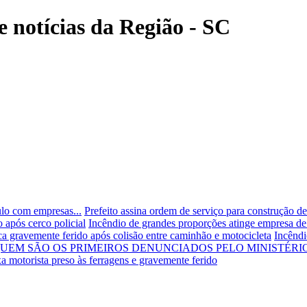
e notícias da Região - SC
ulo com empresas...
Prefeito assina ordem de serviço para construção d
 após cerco policial
Incêndio de grandes proporções atinge empresa de 
ica gravemente ferido após colisão entre caminhão e motocicleta
Incêndi
 QUEM SÃO OS PRIMEIROS DENUNCIADOS PELO MINISTÉRI
a motorista preso às ferragens e gravemente ferido