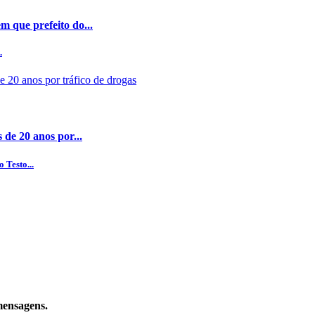
 que prefeito do...
.
 de 20 anos por...
 Testo...
mensagens.