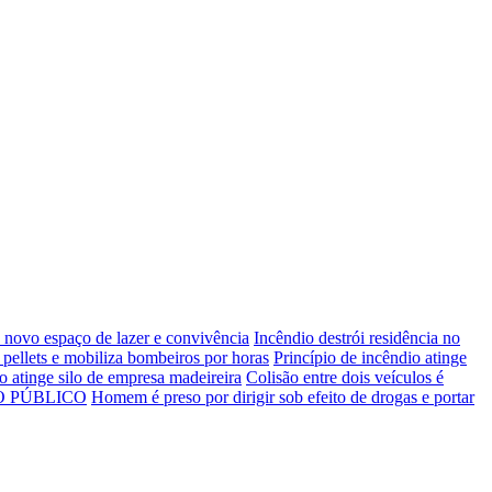
e novo espaço de lazer e convivência
Incêndio destrói residência no
pellets e mobiliza bombeiros por horas
Princípio de incêndio atinge
o atinge silo de empresa madeireira
Colisão entre dois veículos é
O PÚBLICO
Homem é preso por dirigir sob efeito de drogas e portar