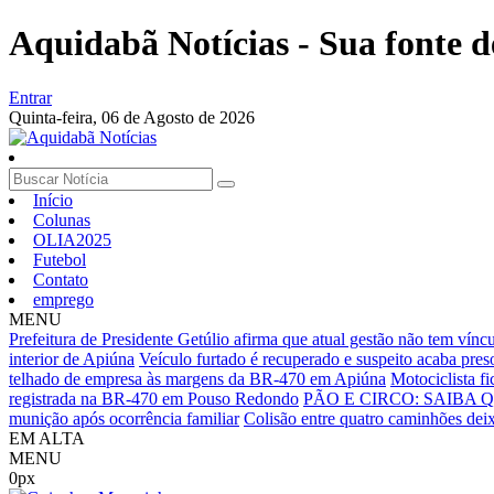
Aquidabã Notícias - Sua fonte d
Entrar
Quinta-feira,
06 de Agosto de 2026
Início
Colunas
OLIA2025
Futebol
Contato
emprego
MENU
Prefeitura de Presidente Getúlio afirma que atual gestão não tem vínc
interior de Apiúna
Veículo furtado é recuperado e suspeito acaba preso
telhado de empresa às margens da BR-470 em Apiúna
Motociclista f
registrada na BR-470 em Pouso Redondo
PÃO E CIRCO: SAIBA
munição após ocorrência familiar
Colisão entre quatro caminhões deix
EM ALTA
MENU
0px