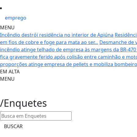
emprego
MENU
Incêndio destrói residência no interior de Apiúna
Residênci
em fios de cobre e foge para mata ao ser...
Desmanche de ve
incêndio atinge telhado de empresa às margens da BR-47
fica gravemente ferido após colisão entre caminhão e moto
proporções atinge empresa de pellets e mobiliza bombeiro
EM ALTA
MENU
/Enquetes
BUSCAR