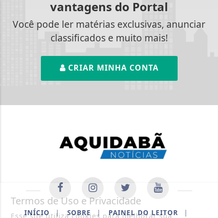
vantagens do Portal
Você pode ler matérias exclusivas, anunciar
classificados e muito mais!
CRIAR MINHA CONTA
Termos de Uso e Privacidade
INÍCIO
|
SOBRE
|
PAINEL DO LEITOR
|
Esse site utiliza cookies para melhorar sua