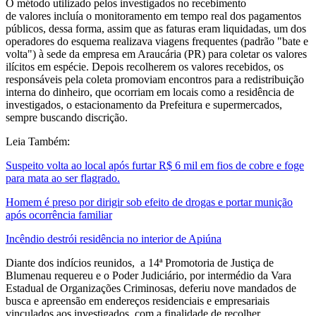
O método utilizado pelos investigados no recebimento
de valores incluía o monitoramento em tempo real dos pagamentos
públicos, dessa forma, assim que as faturas eram liquidadas, um dos
operadores do esquema realizava viagens frequentes (padrão "bate e
volta") à sede da empresa em Araucária (PR) para coletar os valores
ilícitos em espécie. Depois recolherem os valores recebidos, os
responsáveis pela coleta promoviam encontros para a redistribuição
interna do dinheiro, que ocorriam em locais como a residência de
investigados, o estacionamento da Prefeitura e supermercados,
sempre buscando discrição.
Leia Também:
Suspeito volta ao local após furtar R$ 6 mil em fios de cobre e foge
para mata ao ser flagrado.
Homem é preso por dirigir sob efeito de drogas e portar munição
após ocorrência familiar
Incêndio destrói residência no interior de Apiúna
Diante dos indícios reunidos, a 14ª Promotoria de Justiça de
Blumenau requereu e o Poder Judiciário, por intermédio da Vara
Estadual de Organizações Criminosas, deferiu nove mandados de
busca e apreensão em endereços residenciais e empresariais
vinculados aos investigados, com a finalidade de recolher