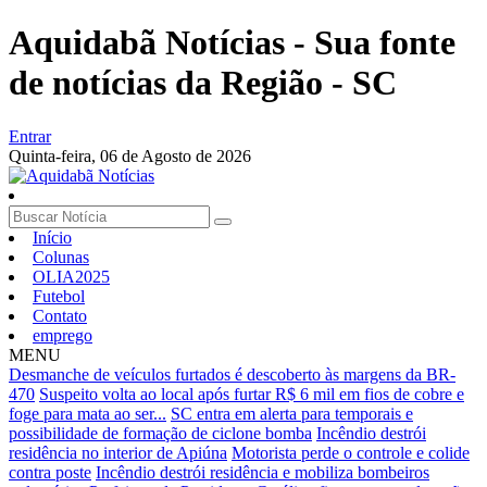
Aquidabã Notícias - Sua fonte
de notícias da Região - SC
Entrar
Quinta-feira,
06 de Agosto de 2026
Início
Colunas
OLIA2025
Futebol
Contato
emprego
MENU
Desmanche de veículos furtados é descoberto às margens da BR-
470
Suspeito volta ao local após furtar R$ 6 mil em fios de cobre e
foge para mata ao ser...
SC entra em alerta para temporais e
possibilidade de formação de ciclone bomba
Incêndio destrói
residência no interior de Apiúna
Motorista perde o controle e colide
contra poste
Incêndio destrói residência e mobiliza bombeiros