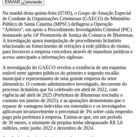
ENVIAR
Na manhã desta quinta-feira (07/05), o Grupo de Atuação Especial
de Combate às Organizações Criminosas (GAECO) do Ministério
Público de Santa Catarina (MPSC) deflagrou a Operação
“Arbóreo”, em apoio a Procedimento Investigatório Criminal (PIC)
instaurado pela 14ª Promotoria de Justiça da Comarca de Blumenau.
A investigação apura manipulação de procedimento licitatório
relacionado ao fornecimento de refeições à rede pública de ensino,
para favorecer a empresa vencedora através de manobras jurídicas e
acesso antecipado a informações sigilosas.
A investigação do GAECO revelou a existência de um esquema
estável entre agentes públicos do primeiro e segundo escalão
municipal e representantes de uma grande empresa do setor
alimentício. O contrato administrativo investigado, decorrente do
processo licitatório que foi celebrado em abril de 2022, com
vigência até abril de 2025 (Prefeitura de Blumenau rescindiu o
contrato em janeiro de 2025), e as apurações demonstram que o
repasse de vantagens indevidas era sistemático e os investigados
aplicavam invariavelmente o percentual de 3% sobre cada empenho
pago pela prefeitura à empresa. Estima-se que, em um período
de 30 meses, o montante da propina tenha ultrapassado R$ 3,6
milhões, entre junho 2022 e dezembro de 2024.