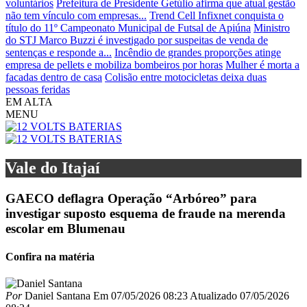
voluntários
Prefeitura de Presidente Getúlio afirma que atual gestão
não tem vínculo com empresas...
Trend Cell Infixnet conquista o
título do 11º Campeonato Municipal de Futsal de Apiúna
Ministro
do STJ Marco Buzzi é investigado por suspeitas de venda de
sentenças e responde a...
Incêndio de grandes proporções atinge
empresa de pellets e mobiliza bombeiros por horas
Mulher é morta a
facadas dentro de casa
Colisão entre motocicletas deixa duas
pessoas feridas
EM ALTA
MENU
Vale do Itajaí
GAECO deflagra Operação “Arbóreo” para
investigar suposto esquema de fraude na merenda
escolar em Blumenau
Confira na matéria
Por
Daniel Santana
Em
07/05/2026 08:23
Atualizado
07/05/2026