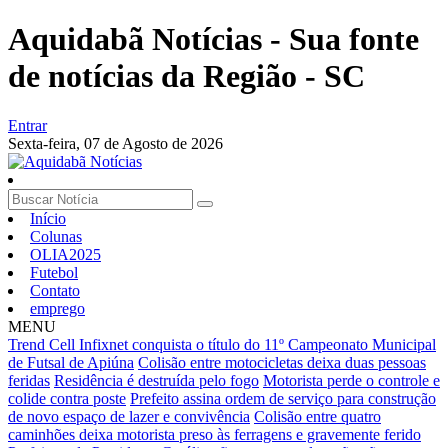
Aquidabã Notícias - Sua fonte
de notícias da Região - SC
Entrar
Sexta-feira,
07 de Agosto de 2026
Início
Colunas
OLIA2025
Futebol
Contato
emprego
MENU
Trend Cell Infixnet conquista o título do 11º Campeonato Municipal
de Futsal de Apiúna
Colisão entre motocicletas deixa duas pessoas
feridas
Residência é destruída pelo fogo
Motorista perde o controle e
colide contra poste
Prefeito assina ordem de serviço para construção
de novo espaço de lazer e convivência
Colisão entre quatro
caminhões deixa motorista preso às ferragens e gravemente ferido