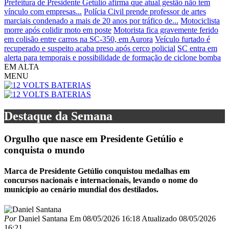
Prefeitura de Presidente Getúlio afirma que atual gestão não tem
vínculo com empresas...
Polícia Civil prende professor de artes
marciais condenado a mais de 20 anos por tráfico de...
Motociclista
morre após colidir moto em poste
Motorista fica gravemente ferido
em colisão entre carros na SC-350, em Aurora
Veículo furtado é
recuperado e suspeito acaba preso após cerco policial
SC entra em
alerta para temporais e possibilidade de formação de ciclone bomba
EM ALTA
MENU
Destaque da Semana
Orgulho que nasce em Presidente Getúlio e
conquista o mundo
Marca de Presidente Getúlio conquistou medalhas em
concursos nacionais e internacionais, levando o nome do
município ao cenário mundial dos destilados.
Por
Daniel Santana
Em
08/05/2026 16:18
Atualizado
08/05/2026
16:21