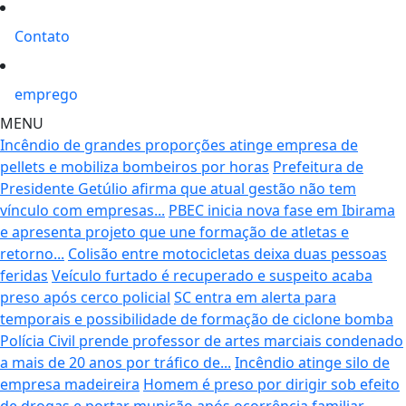
Contato
emprego
MENU
Incêndio de grandes proporções atinge empresa de
pellets e mobiliza bombeiros por horas
Prefeitura de
Presidente Getúlio afirma que atual gestão não tem
vínculo com empresas...
PBEC inicia nova fase em Ibirama
e apresenta projeto que une formação de atletas e
retorno...
Colisão entre motocicletas deixa duas pessoas
feridas
Veículo furtado é recuperado e suspeito acaba
preso após cerco policial
SC entra em alerta para
temporais e possibilidade de formação de ciclone bomba
Polícia Civil prende professor de artes marciais condenado
a mais de 20 anos por tráfico de...
Incêndio atinge silo de
empresa madeireira
Homem é preso por dirigir sob efeito
de drogas e portar munição após ocorrência familiar