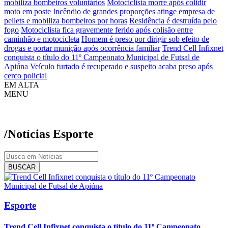
mobiliza bombeiros voluntários
Motociclista morre após colidir
moto em poste
Incêndio de grandes proporções atinge empresa de
pellets e mobiliza bombeiros por horas
Residência é destruída pelo
fogo
Motociclista fica gravemente ferido após colisão entre
caminhão e motocicleta
Homem é preso por dirigir sob efeito de
drogas e portar munição após ocorrência familiar
Trend Cell Infixnet
conquista o título do 11º Campeonato Municipal de Futsal de
Apiúna
Veículo furtado é recuperado e suspeito acaba preso após
cerco policial
EM ALTA
MENU
/Notícias
Esporte
BUSCAR
Esporte
Trend Cell Infixnet conquista o título do 11º Campeonato