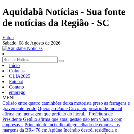
Aquidabã Notícias - Sua fonte
de notícias da Região - SC
Entrar
Sabado,
08 de Agosto de 2026
Início
Colunas
OLIA2025
Futebol
Contato
emprego
MENU
Colisão entre quatro caminhões deixa motorista preso às ferragens e
gravemente ferido
Operação Pão e Circo: empresário de Indaial
afirma em mensagem que prefeito do litoral...
Prefeitura de
Presidente Getúlio afirma que atual gestão não tem vínculo com
empresas...
Princípio de incêndio atinge telhado de empresa às
margens da BR-470 em Apiúna
Incêndio destrói residência e