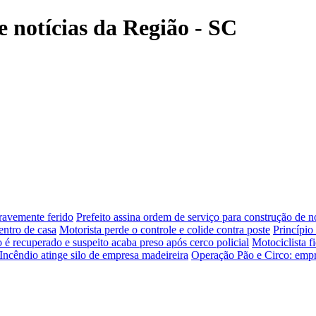
e notícias da Região - SC
gravemente ferido
Prefeito assina ordem de serviço para construção de 
entro de casa
Motorista perde o controle e colide contra poste
Princípio
o é recuperado e suspeito acaba preso após cerco policial
Motociclista f
Incêndio atinge silo de empresa madeireira
Operação Pão e Circo: empre