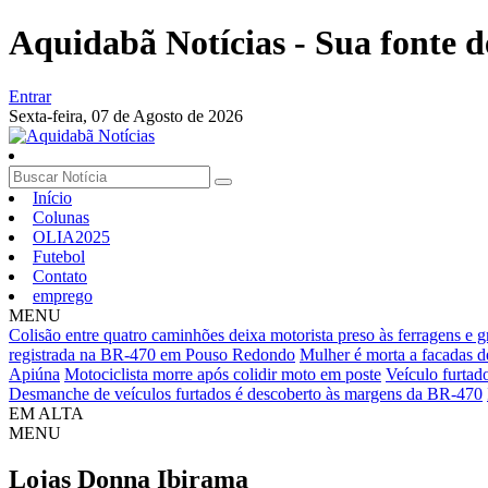
Aquidabã Notícias - Sua fonte d
Entrar
Sexta-feira,
07 de Agosto de 2026
Início
Colunas
OLIA2025
Futebol
Contato
emprego
MENU
Colisão entre quatro caminhões deixa motorista preso às ferragens e 
registrada na BR-470 em Pouso Redondo
Mulher é morta a facadas d
Apiúna
Motociclista morre após colidir moto em poste
Veículo furtad
Desmanche de veículos furtados é descoberto às margens da BR-470
EM ALTA
MENU
Lojas Donna Ibirama