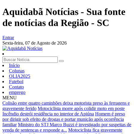
Aquidabã Notícias - Sua fonte
de notícias da Região - SC
Entrar
Sexta-feira,
07 de Agosto de 2026
Início
Colunas
OLIA2025
Futebol
Contato
emprego
MENU
Colisão entre quatro caminhões deixa motorista preso às ferragens e
gravemente ferido
Motociclista morre após colidir moto em poste
Incêndio destrói residência no interior de Apiúna
Homem é preso
por dirigir sob efeito de drogas e portar munição após ocorrência
familiar
Ministro do STJ Marco Buzzi é investigado por suspeitas de
venda de sentenças e responde a...
Motociclista fica gravemente