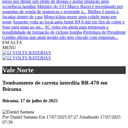
preso por dirigir sob efeito de drogas e portar munição após
ocorrência familiar
Ministro do STJ Marco Buzzi é investigado por
suspeitas de venda de sentenças e responde a...
Mulher é morta a
facadas dentro de casa
Motociclista morre após colidir moto em
poste
Suspeito volta ao local após furtar R$ 6 mil em fios de cobre e
foge para mata ao ser...
SC entra em alerta para temporais e
possibilidade de formação de ciclone bomba
Prefeitura de Presidente
Getúlio afirma que atual gestão não tem vínculo com empresas...
EM ALTA
MENU
Vale Norte
Tombamento de carreta interdita BR-470 em
Ibirama
Ibirama, 17 de julho de 2025
Por
Daniel Santana
Em
17/07/2025 07:27
Atualizado
17/07/2025
07:39