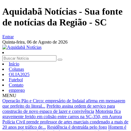
Aquidabã Notícias - Sua fonte
de notícias da Região - SC
Entrar
Quinta-feira,
06 de Agosto de 2026
Início
Colunas
OLIA2025
Futebol
Contato
emprego
MENU
Operação Pão e Circo: empresário de Indaial afirma em mensagem
que prefeito do litoral...
Prefeito assina ordem de serviço para
construção de novo espaço de lazer e convivência
Motorista fica
gravemente ferido em colisão entre carros na SC-350, em Aurora
Polícia Civil prende professor de artes marciais condenado a mais de
20 anos por tráfico de...
Residência é destruída pelo fogo
Homem é