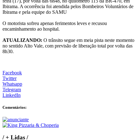
feira (17), por volta das 6h48, no quilômetro 115 da BR-470, em
Ibirama. A ocorrência foi atendida pelos Bombeiros Voluntários de
Ibirama e pela equipe do SAMU
O motorista sofreu apenas ferimentos leves e recusou
encaminhamento ao hospital.
ATUALIZANDO:
O trânsito segue em meia pista neste momento
no sentido Alto Vale, com previsão de liberação total por volta das
8h30.
Facebook
Twitter
Whatsapp
Telegram
LinkedIn
Comentários:
/
+ Lidas
/