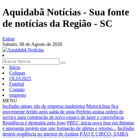
Aquidabã Notícias - Sua fonte
de notícias da Região - SC
Entrar
Sabado,
08 de Agosto de 2026
Início
Colunas
OLIA2025
Futebol
Contato
emprego
MENU
Incêndio atinge silo de empresa madeireira
Motociclista fica
gravemente ferido após saída de pista
Prefeito assina ordem de
serviço para construção de novo espaço de lazer e convivência
Residência é destruída pelo fogo
PBEC inicia nova fase em Ibirama
e apresenta projeto que une formação de atletas e retorno...
Incêndio
destrói residência no interior de Apiúna
PÃO E CIRCO: SAIBA