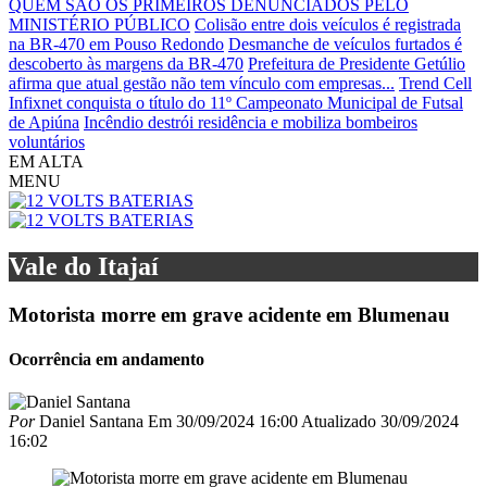
QUEM SÃO OS PRIMEIROS DENUNCIADOS PELO
MINISTÉRIO PÚBLICO
Colisão entre dois veículos é registrada
na BR-470 em Pouso Redondo
Desmanche de veículos furtados é
descoberto às margens da BR-470
Prefeitura de Presidente Getúlio
afirma que atual gestão não tem vínculo com empresas...
Trend Cell
Infixnet conquista o título do 11º Campeonato Municipal de Futsal
de Apiúna
Incêndio destrói residência e mobiliza bombeiros
voluntários
EM ALTA
MENU
Vale do Itajaí
Motorista morre em grave acidente em Blumenau
Ocorrência em andamento
Por
Daniel Santana
Em
30/09/2024 16:00
Atualizado
30/09/2024
16:02