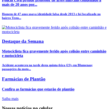
Polícia Civil prende professor de artes marciais condenado a
mais de 20 anos por...
Homem de 47 anos usava identidade falsa desde 2013 e foi localizado no
bairro Testo...
Destaque da Semana
Motociclista fica gravemente ferido após colisão entre caminhão
e motocicleta
Acidente aconteceu na tarde desta quinta-feira (23), em Blumenau;
passageiro da moto...
Farmácias de Plantão
Confira as farmácias que estarão de plantão
Saiba mais
Nossas notícias
no celular