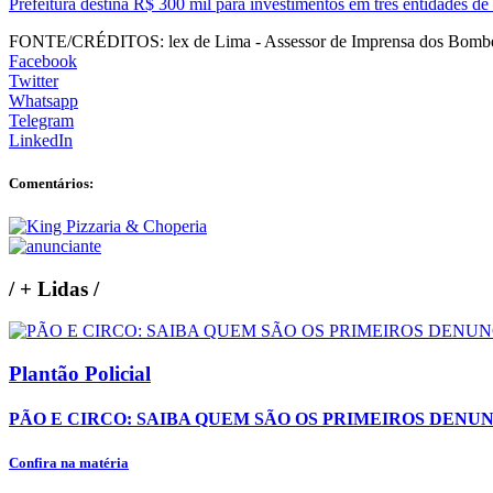
Prefeitura destina R$ 300 mil para investimentos em três entidades de
FONTE/CRÉDITOS:
lex de Lima - Assessor de Imprensa dos Bombei
Facebook
Twitter
Whatsapp
Telegram
LinkedIn
Comentários:
/
+ Lidas
/
Plantão Policial
PÃO E CIRCO: SAIBA QUEM SÃO OS PRIMEIROS DENU
Confira na matéria