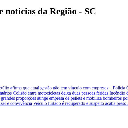
e notícias da Região - SC
etúlio afirma que atual gestão não tem vínculo com empresas...
Polícia 
ntários
Colisão entre motocicletas deixa duas pessoas feridas
Incêndio d
 grandes proporções atinge empresa de pellets e mobiliza bombeiros po
azer e convivência
Veículo furtado é recuperado e suspeito acaba preso 