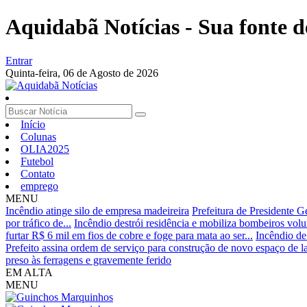
Aquidabã Notícias - Sua fonte d
Entrar
Quinta-feira,
06 de Agosto de 2026
Início
Colunas
OLIA2025
Futebol
Contato
emprego
MENU
Incêndio atinge silo de empresa madeireira
Prefeitura de Presidente G
por tráfico de...
Incêndio destrói residência e mobiliza bombeiros volu
furtar R$ 6 mil em fios de cobre e foge para mata ao ser...
Incêndio de
Prefeito assina ordem de serviço para construção de novo espaço de l
preso às ferragens e gravemente ferido
EM ALTA
MENU