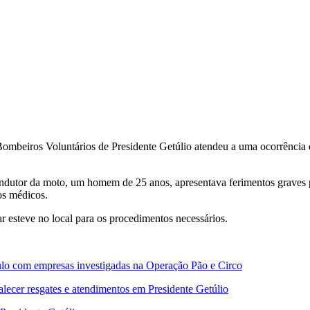
Bombeiros Voluntários de Presidente Getúlio atendeu a uma ocorrência 
dutor da moto, um homem de 25 anos, apresentava ferimentos graves pe
os médicos.
ar esteve no local para os procedimentos necessários.
nculo com empresas investigadas na Operação Pão e Circo
lecer resgates e atendimentos em Presidente Getúlio