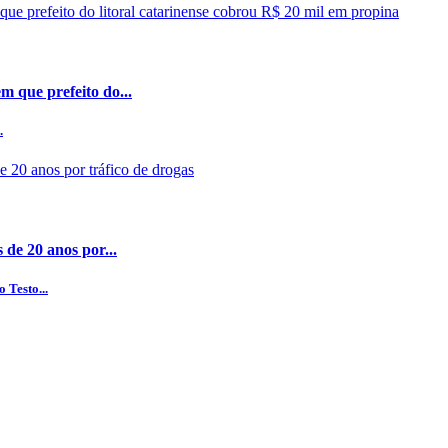
 que prefeito do...
.
 de 20 anos por...
 Testo...