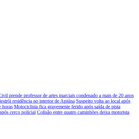
Civil prende professor de artes marciais condenado a mais de 20 anos
estrói residência no interior de Apiúna
Suspeito volta ao local após
r horas
Motociclista fica gravemente ferido após saída de pista
após cerco policial
Colisão entre quatro caminhões deixa motorista