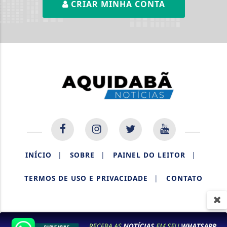
CRIAR MINHA CONTA
Termos de Uso e Privacidade
INÍCIO
|
SOBRE
|
PAINEL DO LEITOR
|
Esse site utiliza cookies para melhorar sua
experiência de navegação. Ao continuar o acesso,
TERMOS DE USO E PRIVACIDADE
|
CONTATO
entendemos que você concorda com nossos Termos
de Uso e Privacidade.
PARA MAIS INFORMAÇÕES,
ACESSE NOSSOS TERMOS
CLICANDO AQUI