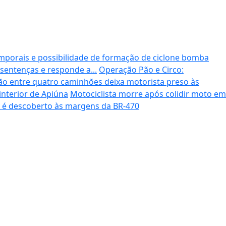
emporais e possibilidade de formação de ciclone bomba
sentenças e responde a...
Operação Pão e Circo:
ão entre quatro caminhões deixa motorista preso às
interior de Apiúna
Motociclista morre após colidir moto em
 é descoberto às margens da BR-470