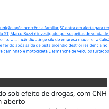
unição após ocorrência familiar
SC entra em alerta para t
do STJ Marco Buzzi é investigado por suspeitas de venda de 
litoral...
Incêndio atinge silo de empresa madeireira
Colis
e ferido após saída de pista
Incêndio destrói residência no 
tre caminhão e motocicleta
Desmanche de veículos furtados
o sob efeito de drogas, com CNH
m aberto