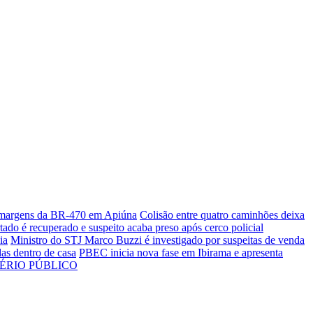
às margens da BR-470 em Apiúna
Colisão entre quatro caminhões deixa
tado é recuperado e suspeito acaba preso após cerco policial
ia
Ministro do STJ Marco Buzzi é investigado por suspeitas de venda
as dentro de casa
PBEC inicia nova fase em Ibirama e apresenta
TÉRIO PÚBLICO