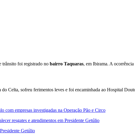
 trânsito foi registrado no
bairro Taquaras
, em Ibirama. A ocorrênci
ra do Celta, sofreu ferimentos leves e foi encaminhada ao Hospital 
nculo com empresas investigadas na Operação Pão e Circo
lecer resgates e atendimentos em Presidente Getúlio
 Presidente Getúlio