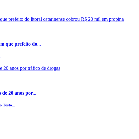
 que prefeito do...
.
 de 20 anos por...
 Testo...