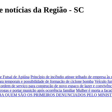
e notícias da Região - SC
de Futsal de Apiúna
Princípio de incêndio atinge telhado de empresa 
ara temporais e possibilidade de formação de ciclone bomba
Veículo fur
a ordem de serviço para construção de novo espaço de lazer e convivênc
rogas e portar munição após ocorrência familiar
Mulher é morta a facad
IBA QUEM SÃO OS PRIMEIROS DENUNCIADOS PELO MINIS