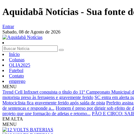
Aquidabã Notícias - Sua fonte d
Entrar
Sabado,
08 de Agosto de 2026
Início
Colunas
OLIA2025
Futebol
Contato
emprego
MENU
Trend Cell Infixnet conquista o título do 11º Campeonato Municipal 
motorista preso às ferragens e gravemente ferido
SC entra em alerta p
Motociclista fica gravemente ferido após saída de pista
Prefeito assin
de sentenças e responde a...
Homem é preso por dirigir sob efeito de d
projeto que une formação de atletas e retorno...
PÃO E CIRCO: SA
EM ALTA
MENU