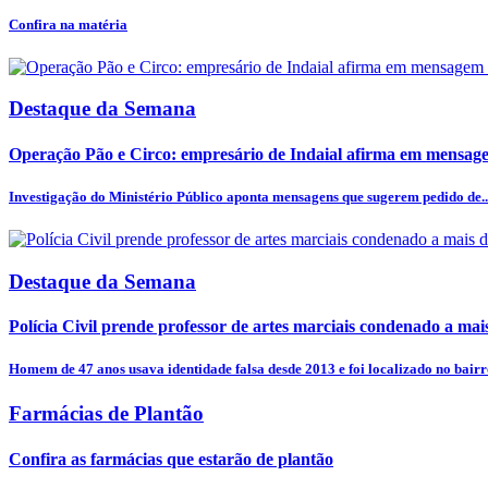
Confira na matéria
Destaque da Semana
Operação Pão e Circo: empresário de Indaial afirma em mensagem
Investigação do Ministério Público aponta mensagens que sugerem pedido de..
Destaque da Semana
Polícia Civil prende professor de artes marciais condenado a mais
Homem de 47 anos usava identidade falsa desde 2013 e foi localizado no bairro
Farmácias de Plantão
Confira as farmácias que estarão de plantão