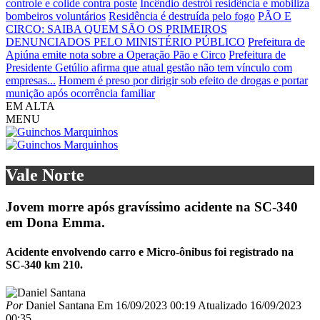
controle e colide contra poste
Incêndio destrói residência e mobiliza
bombeiros voluntários
Residência é destruída pelo fogo
PÃO E
CIRCO: SAIBA QUEM SÃO OS PRIMEIROS
DENUNCIADOS PELO MINISTÉRIO PÚBLICO
Prefeitura de
Apiúna emite nota sobre a Operação Pão e Circo
Prefeitura de
Presidente Getúlio afirma que atual gestão não tem vínculo com
empresas...
Homem é preso por dirigir sob efeito de drogas e portar
munição após ocorrência familiar
EM ALTA
MENU
Vale Norte
Jovem morre após gravíssimo acidente na SC-340
em Dona Emma.
Acidente envolvendo carro e Micro-ônibus foi registrado na
SC-340 km 210.
Por
Daniel Santana
Em
16/09/2023 00:19
Atualizado
16/09/2023
00:35