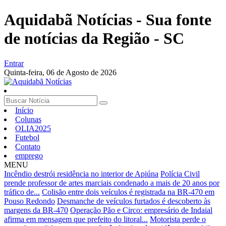
Aquidabã Notícias - Sua fonte
de notícias da Região - SC
Entrar
Quinta-feira,
06 de Agosto de 2026
Início
Colunas
OLIA2025
Futebol
Contato
emprego
MENU
Incêndio destrói residência no interior de Apiúna
Polícia Civil
prende professor de artes marciais condenado a mais de 20 anos por
tráfico de...
Colisão entre dois veículos é registrada na BR-470 em
Pouso Redondo
Desmanche de veículos furtados é descoberto às
margens da BR-470
Operação Pão e Circo: empresário de Indaial
afirma em mensagem que prefeito do litoral...
Motorista perde o