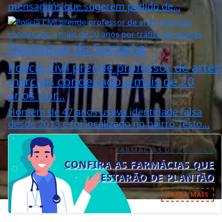
mensagens que sugerem pedido de...
Destaque da Semana
Polícia Civil prende professor de artes
marciais condenado a mais de 20
anos por...
Homem de 47 anos usava identidade falsa
desde 2013 e foi localizado no bairro Testo...
FARMÁCIAS DE PLANTÃO
CONFIRA AS FARMÁCIAS QUE
ESTARÃO DE PLANTÃO
SAIBA MAIS