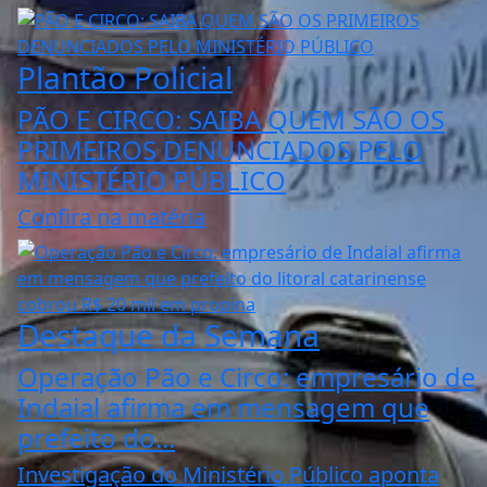
Plantão Policial
PÃO E CIRCO: SAIBA QUEM SÃO OS
PRIMEIROS DENUNCIADOS PELO
MINISTÉRIO PÚBLICO
Confira na matéria
Destaque da Semana
Operação Pão e Circo: empresário de
Indaial afirma em mensagem que
prefeito do...
Investigação do Ministério Público aponta