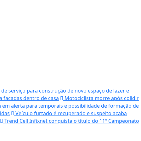
 de serviço para construção de novo espaço de lazer e
a facadas dentro de casa
Motociclista morre após colidir
 em alerta para temporais e possibilidade de formação de
idas
Veículo furtado é recuperado e suspeito acaba
Trend Cell Infixnet conquista o título do 11º Campeonato