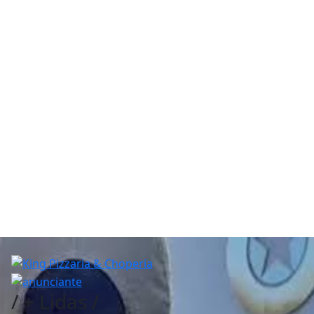
/
+ Lidas
/