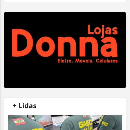
/
+ Lidas
/