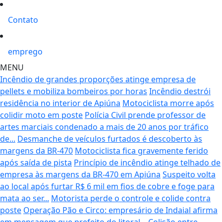
Contato
emprego
MENU
Incêndio de grandes proporções atinge empresa de
pellets e mobiliza bombeiros por horas
Incêndio destrói
residência no interior de Apiúna
Motociclista morre após
colidir moto em poste
Polícia Civil prende professor de
artes marciais condenado a mais de 20 anos por tráfico
de...
Desmanche de veículos furtados é descoberto às
margens da BR-470
Motociclista fica gravemente ferido
após saída de pista
Princípio de incêndio atinge telhado de
empresa às margens da BR-470 em Apiúna
Suspeito volta
ao local após furtar R$ 6 mil em fios de cobre e foge para
mata ao ser...
Motorista perde o controle e colide contra
poste
Operação Pão e Circo: empresário de Indaial afirma
em mensagem que prefeito do litoral...
Colisão entre