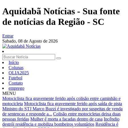
Aquidabã Notícias - Sua fonte
de notícias da Região - SC
Entrar
Sabado,
08 de Agosto de 2026
Início
Colunas
OLIA2025
Futebol
Contato
emprego
MENU
Motociclista fica gravemente ferido após colisão entre caminhão e
motocicleta
Motociclista fica gravemente ferido após saída de pista
Ministro do STJ Marco Buzzi é investigado por suspeitas de venda
de sentenças e responde a...
Colisão entre motocicletas deixa duas
pessoas feridas
Mulher é morta a facadas dentro de casa
Incêndio
destrói residência e mobiliza bombeiros voluntários
Residência é