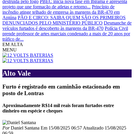
destruída pelo fogo
PBEC inicia nova fase em Ibirama e apresenta
projeto que une formação de atletas e retorno...
Princípio de
incêndio atinge telhado de empresa às margens da BR-470 em
Apiúna
PÃO E CIRCO: SAIBA QUEM SÃO OS PRIMEIROS
DENUNCIADOS PELO MINISTÉRIO PÚBLICO
Desmanche de
veículos furtados é descoberto às margens da BR-470
Polícia Civil
prende professor de artes marciais condenado a mais de 20 anos por
tráfico de...
EM ALTA
MENU
Alto Vale
Furto é registrado em caminhão estacionado em
posto de Lontras
Aproximadamente R$14 mil reais foram furtados entre
dinheiro em espécie e cheques
Por
Daniel Santana
Em
15/08/2025 06:57
Atualizado
15/08/2025
06:59