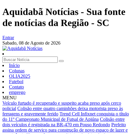
Aquidabã Notícias - Sua fonte
de notícias da Região - SC
Entrar
Sabado,
08 de Agosto de 2026
Início
Colunas
OLIA2025
Futebol
Contato
emprego
MENU
Veículo furtado é recuperado e suspeito acaba preso após cerco
policial
Colisão entre quatro caminhões deixa motorista preso às
ferragens e gravemente ferido
Trend Cell Infixnet conquista o título
do 11º Campeonato Municipal de Futsal de Apiúna
Colisão entre
dois veículos é registrada na BR-470 em Pouso Redondo
Prefeito
assina ordem de serviço para construção de novo espaço de lazer e