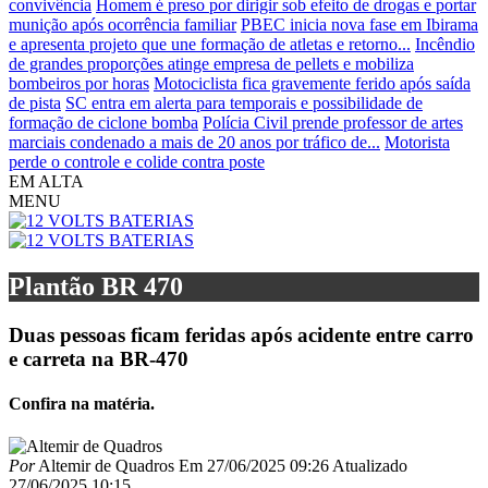
convivência
Homem é preso por dirigir sob efeito de drogas e portar
munição após ocorrência familiar
PBEC inicia nova fase em Ibirama
e apresenta projeto que une formação de atletas e retorno...
Incêndio
de grandes proporções atinge empresa de pellets e mobiliza
bombeiros por horas
Motociclista fica gravemente ferido após saída
de pista
SC entra em alerta para temporais e possibilidade de
formação de ciclone bomba
Polícia Civil prende professor de artes
marciais condenado a mais de 20 anos por tráfico de...
Motorista
perde o controle e colide contra poste
EM ALTA
MENU
Plantão BR 470
Duas pessoas ficam feridas após acidente entre carro
e carreta na BR-470
Confira na matéria.
Por
Altemir de Quadros
Em
27/06/2025 09:26
Atualizado
27/06/2025 10:15