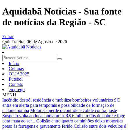
Aquidabã Notícias - Sua fonte
de notícias da Região - SC
Entrar
Quinta-feira,
06 de Agosto de 2026
Início
Colunas
OLIA2025
Futebol
Contato
emprego
MENU
Incêndio destrói residência e mobiliza bombeiros voluntários
SC
entra em alerta para temporais e possibilidade de formação de
ciclone bomba
Motorista perde o controle e colide contra poste
Suspeito volta ao local após furtar R$ 6 mil em fios de cobre e foge
para mata ao ser...
Colisão entre quatro caminhões deixa motorista
preso às ferragens e gravemente ferido
Colisão entre dois veículos é