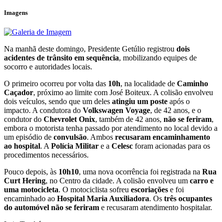
Imagens
Na manhã deste domingo, Presidente Getúlio registrou
dois
acidentes de trânsito em sequência
, mobilizando equipes de
socorro e autoridades locais.
O primeiro ocorreu por volta das
10h
, na localidade de
Caminho
Caçador
, próximo ao limite com José Boiteux. A colisão envolveu
dois veículos, sendo que um deles
atingiu um poste
após o
impacto. A condutora do
Volkswagen Voyage
, de 42 anos, e o
condutor do
Chevrolet Onix
, também de 42 anos,
não se feriram
,
embora o motorista tenha passado por atendimento no local devido a
um episódio de
convulsão
. Ambos
recusaram encaminhamento
ao hospital
. A
Polícia Militar
e a
Celesc
foram acionadas para os
procedimentos necessários.
Pouco depois, às
10h10
, uma nova ocorrência foi registrada na
Rua
Curt Hering
, no Centro da cidade. A colisão envolveu um
carro e
uma motocicleta
. O motociclista sofreu
escoriações
e foi
encaminhado ao
Hospital Maria Auxiliadora
. Os
três ocupantes
do automóvel não se feriram
e recusaram atendimento hospitalar.