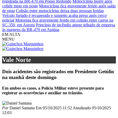
registrada na BR-470 em Pouso Redondo
Motociclista morre após
colidir moto em poste
Motociclista fica gravemente ferido após saída
de pista
Colisão entre motocicletas deixa duas pessoas feridas
Veículo furtado é recuperado e suspeito acaba preso após cerco
policial
Motorista fica gravemente ferido em colisão entre carros na
SC-350, em Aurora
Princípio de incêndio atinge telhado de empresa
às margens da BR-470 em Apiúna
EM ALTA
MENU
Vale Norte
Dois acidentes são registrados em Presidente Getúlio
na manhã deste domingo
Em ambos os casos, a Polícia Militar esteve presente para
registrar as ocorrências e auxiliar no trânsito.
Por
Daniel Santana
Em
05/10/2025 11:52
Atualizado
05/10/2025
12:03