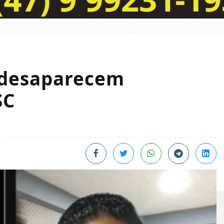
s desaparecem
SC