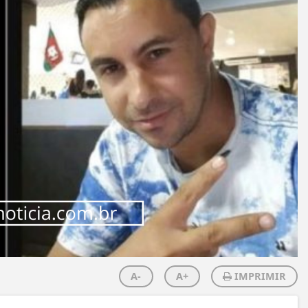
A-
A+
IMPRIMIR