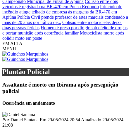
Campeonato Municipal de Futsal de Apiúna
Colisão entre dois
veículos é registrada na BR-470 em Pouso Redondo
Princípio de
incêndio atinge telhado de empresa às margens da BR-470 em
Apiúna
Polícia Civil prende professor de artes marciais condenado a
mais de 20 anos por tráfico de...
Colisão entre motocicletas deixa
duas pessoas feridas
Homem é preso por dirigir sob efeito de drogas
e portar munição após ocorrência familiar
Motociclista morre após
colidir moto em poste
EM ALTA
MENU
Plantão Policial
Assaltante é morto em Ibirama após perseguição
policial
Ocorrência em andamento
Por
Daniel Santana
Em
29/05/2024 20:54
Atualizado
29/05/2024
21:08