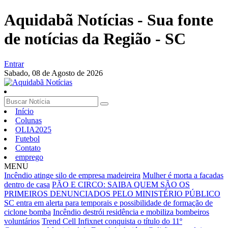
Aquidabã Notícias - Sua fonte
de notícias da Região - SC
Entrar
Sabado,
08 de Agosto de 2026
Início
Colunas
OLIA2025
Futebol
Contato
emprego
MENU
Incêndio atinge silo de empresa madeireira
Mulher é morta a facadas
dentro de casa
PÃO E CIRCO: SAIBA QUEM SÃO OS
PRIMEIROS DENUNCIADOS PELO MINISTÉRIO PÚBLICO
SC entra em alerta para temporais e possibilidade de formação de
ciclone bomba
Incêndio destrói residência e mobiliza bombeiros
voluntários
Trend Cell Infixnet conquista o título do 11º