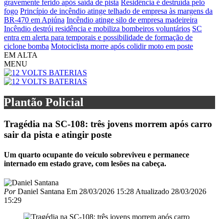
gravemente ferido após saída de pista
Residência é destruída pelo
fogo
Princípio de incêndio atinge telhado de empresa às margens da
BR-470 em Apiúna
Incêndio atinge silo de empresa madeireira
Incêndio destrói residência e mobiliza bombeiros voluntários
SC
entra em alerta para temporais e possibilidade de formação de
ciclone bomba
Motociclista morre após colidir moto em poste
EM ALTA
MENU
Plantão Policial
Tragédia na SC-108: três jovens morrem após carro
sair da pista e atingir poste
Um quarto ocupante do veículo sobreviveu e permanece
internado em estado grave, com lesões na cabeça.
Por
Daniel Santana
Em
28/03/2026 15:28
Atualizado
28/03/2026
15:29