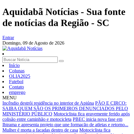
Aquidabã Notícias - Sua fonte
de notícias da Região - SC
Entrar
Domingo,
09 de Agosto de 2026
Início
Colunas
OLIA2025
Futebol
Contato
emprego
MENU
Incêndio destrói residência no interior de Apiúna
PÃO E CIRCO:
SAIBA QUEM SÃO OS PRIMEIROS DENUNCIADOS PELO
MINISTÉRIO PÚBLICO
Motociclista fica gravemente ferido após
colisão entre caminhão e motocicleta
PBEC inicia nova fase em
Ibirama e apresenta projeto que une formação de atletas e retorno...
Mulher é morta a facadas dentro de casa
Motociclista fica