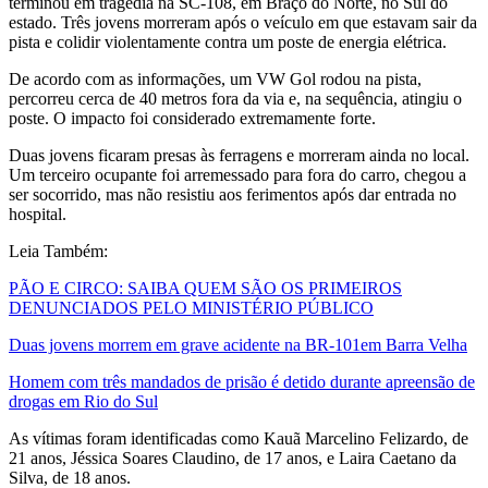
terminou em tragédia na SC-108, em Braço do Norte, no Sul do
estado. Três jovens morreram após o veículo em que estavam sair da
pista e colidir violentamente contra um poste de energia elétrica.
De acordo com as informações, um VW Gol rodou na pista,
percorreu cerca de 40 metros fora da via e, na sequência, atingiu o
poste. O impacto foi considerado extremamente forte.
Duas jovens ficaram presas às ferragens e morreram ainda no local.
Um terceiro ocupante foi arremessado para fora do carro, chegou a
ser socorrido, mas não resistiu aos ferimentos após dar entrada no
hospital.
Leia Também:
PÃO E CIRCO: SAIBA QUEM SÃO OS PRIMEIROS
DENUNCIADOS PELO MINISTÉRIO PÚBLICO
Duas jovens morrem em grave acidente na BR-101em Barra Velha
Homem com três mandados de prisão é detido durante apreensão de
drogas em Rio do Sul
As vítimas foram identificadas como Kauã Marcelino Felizardo, de
21 anos, Jéssica Soares Claudino, de 17 anos, e Laira Caetano da
Silva, de 18 anos.