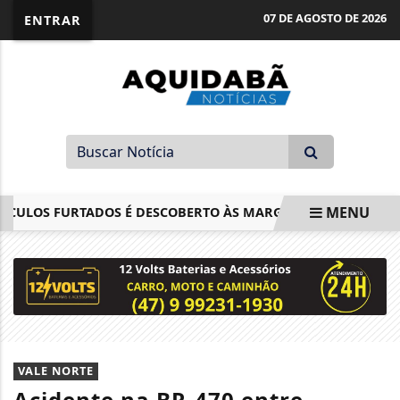
07 DE AGOSTO DE 2026
ENTRAR
MENU
ULOS FURTADOS É DESCOBERTO ÀS MARGENS DA BR-470
P
EM ALTA
VALE NORTE
Acidente na BR-470 entre