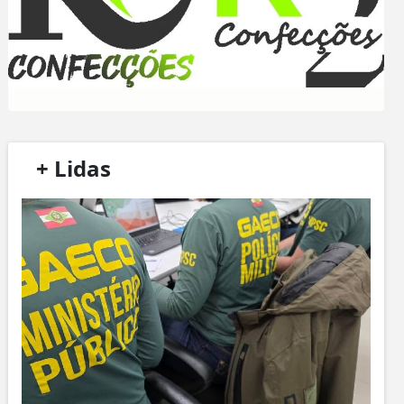
/
+ Lidas
/