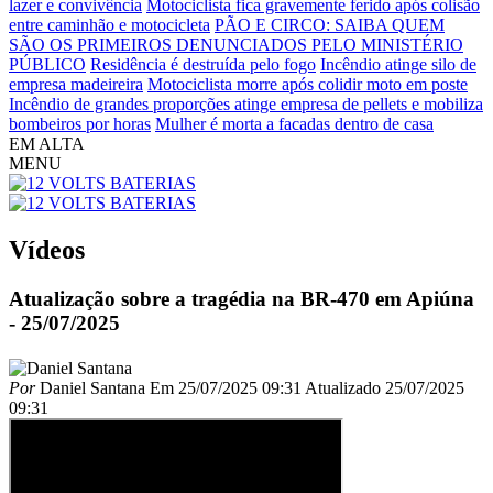
lazer e convivência
Motociclista fica gravemente ferido após colisão
entre caminhão e motocicleta
PÃO E CIRCO: SAIBA QUEM
SÃO OS PRIMEIROS DENUNCIADOS PELO MINISTÉRIO
PÚBLICO
Residência é destruída pelo fogo
Incêndio atinge silo de
empresa madeireira
Motociclista morre após colidir moto em poste
Incêndio de grandes proporções atinge empresa de pellets e mobiliza
bombeiros por horas
Mulher é morta a facadas dentro de casa
EM ALTA
MENU
Vídeos
Atualização sobre a tragédia na BR-470 em Apiúna
- 25/07/2025
Por
Daniel Santana
Em
25/07/2025 09:31
Atualizado
25/07/2025
09:31