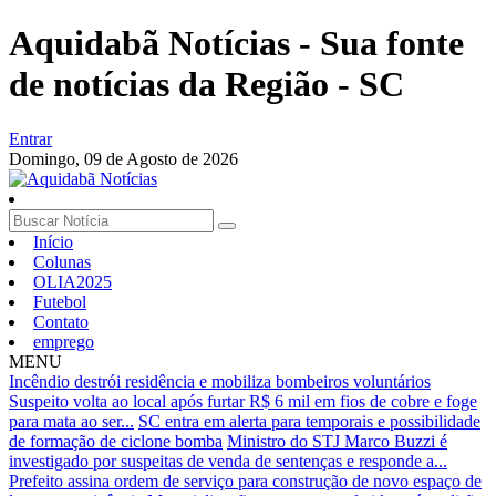
Aquidabã Notícias - Sua fonte
de notícias da Região - SC
Entrar
Domingo,
09 de Agosto de 2026
Início
Colunas
OLIA2025
Futebol
Contato
emprego
MENU
Incêndio destrói residência e mobiliza bombeiros voluntários
Suspeito volta ao local após furtar R$ 6 mil em fios de cobre e foge
para mata ao ser...
SC entra em alerta para temporais e possibilidade
de formação de ciclone bomba
Ministro do STJ Marco Buzzi é
investigado por suspeitas de venda de sentenças e responde a...
Prefeito assina ordem de serviço para construção de novo espaço de