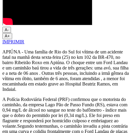
A-
A+
IMPRIMIR
APIÚNA - Uma família de Rio do Sul foi vítima de um acidente
fatal na manhã desta sexta-feira (25) no km 102 da BR-470, no
bairro Ribeirão Roxo em Apiúna. O choque entre um Ford Landau
e um caminhão baú tirou a vida de três gerações: uma avó, sua filha
e a neta de 06 anos . Outras três pessoas, incluindo a irmã gêmea da
vítima em óbito, também de 6 anos, foram atendidas , a menor foi
encaminhada em estado grave ao Hospital Beatriz Ramos, em
Indaial.
A Polícia Rodoviária Federal (PRF) confirmou que o motorista do
caminhão, da empresa Lago Pão de Passo Fundo (RS), estava com
0,94 mg/L de álcool no sangue no teste do bafômetro - índice mais
que o dobro do permitido por lei (0,34 mg/L). Ele foi preso em
flagrante e responderá por homicídio culposo e embriaguez ao
volante.Segundo testemunhas, o caminhão invadiu a pista contrária
em uma curva e colidiu frontalmente com o Ford Landau de placas