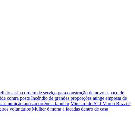
efeito assina ordem de serviço para construção de novo espaço de
ide contra poste
Incêndio de grandes proporções atinge empresa de
rtar munição após ocorrência familiar
Ministro do STJ Marco Buzzi é
eiros voluntários
Mulher é morta a facadas dentro de casa