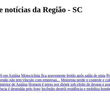
e notícias da Região - SC
470 em Apiúna
Motociclista fica gravemente ferido após saída de pista
Pr
 gestão não tem vínculo com empresas...
Motorista perde o controle e col
interior de Apiúna
Homem é preso por dirigir sob efeito de drogas e po
ncia é destruída pelo fogo
Incêndio destrói residência e mobiliza bomb