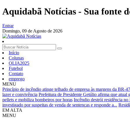
Aquidabã Notícias - Sua fonte d
Entrar
Domingo,
09 de Agosto de 2026
Início
Colunas
OLIA2025
Futebol
Contato
emprego
MENU
Princípio de incêndio atinge telhado de empresa às margens da BR-
lazer e convivência
Prefeitura de Presidente Getúlio afirma que atual
pellets e mobiliza bombeiros por horas
Incêndio destrói residência no 
investigado por suspeitas de venda de sentenças e responde a...
Residê
EM ALTA
MENU