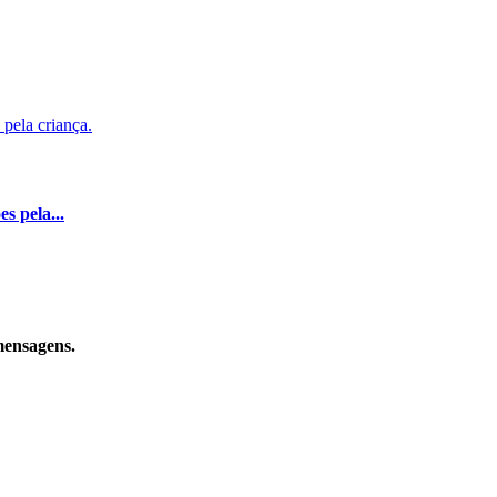
s pela...
mensagens.