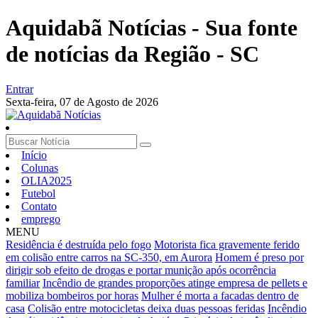
Aquidabã Notícias - Sua fonte
de notícias da Região - SC
Entrar
Sexta-feira,
07 de Agosto de 2026
Início
Colunas
OLIA2025
Futebol
Contato
emprego
MENU
Residência é destruída pelo fogo
Motorista fica gravemente ferido
em colisão entre carros na SC-350, em Aurora
Homem é preso por
dirigir sob efeito de drogas e portar munição após ocorrência
familiar
Incêndio de grandes proporções atinge empresa de pellets e
mobiliza bombeiros por horas
Mulher é morta a facadas dentro de
casa
Colisão entre motocicletas deixa duas pessoas feridas
Incêndio