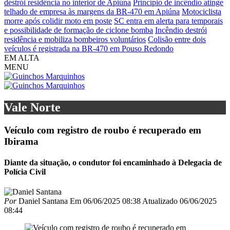
destrói residência no interior de Apiúna
Princípio de incêndio atinge
telhado de empresa às margens da BR-470 em Apiúna
Motociclista
morre após colidir moto em poste
SC entra em alerta para temporais
e possibilidade de formação de ciclone bomba
Incêndio destrói
residência e mobiliza bombeiros voluntários
Colisão entre dois
veículos é registrada na BR-470 em Pouso Redondo
EM ALTA
MENU
Vale Norte
Veículo com registro de roubo é recuperado em
Ibirama
Diante da situação, o condutor foi encaminhado à Delegacia de
Polícia Civil
Por
Daniel Santana
Em
06/06/2025 08:38
Atualizado
06/06/2025
08:44