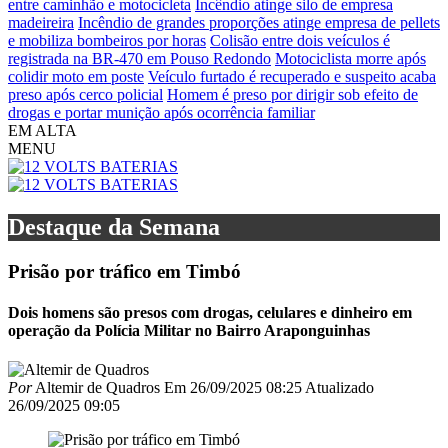
entre caminhão e motocicleta
Incêndio atinge silo de empresa
madeireira
Incêndio de grandes proporções atinge empresa de pellets
e mobiliza bombeiros por horas
Colisão entre dois veículos é
registrada na BR-470 em Pouso Redondo
Motociclista morre após
colidir moto em poste
Veículo furtado é recuperado e suspeito acaba
preso após cerco policial
Homem é preso por dirigir sob efeito de
drogas e portar munição após ocorrência familiar
EM ALTA
MENU
Destaque da Semana
Prisão por tráfico em Timbó
Dois homens são presos com drogas, celulares e dinheiro em
operação da Polícia Militar no Bairro Araponguinhas
Por
Altemir de Quadros
Em
26/09/2025 08:25
Atualizado
26/09/2025 09:05