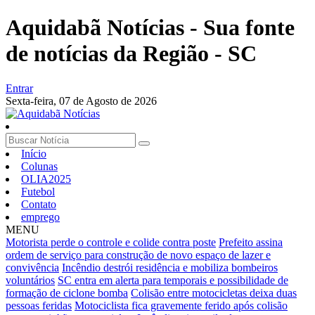
Aquidabã Notícias - Sua fonte
de notícias da Região - SC
Entrar
Sexta-feira,
07 de Agosto de 2026
Início
Colunas
OLIA2025
Futebol
Contato
emprego
MENU
Motorista perde o controle e colide contra poste
Prefeito assina
ordem de serviço para construção de novo espaço de lazer e
convivência
Incêndio destrói residência e mobiliza bombeiros
voluntários
SC entra em alerta para temporais e possibilidade de
formação de ciclone bomba
Colisão entre motocicletas deixa duas
pessoas feridas
Motociclista fica gravemente ferido após colisão