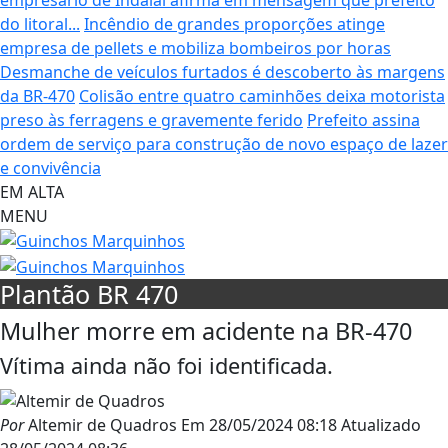
do litoral...
Incêndio de grandes proporções atinge
empresa de pellets e mobiliza bombeiros por horas
Desmanche de veículos furtados é descoberto às margens
da BR-470
Colisão entre quatro caminhões deixa motorista
preso às ferragens e gravemente ferido
Prefeito assina
ordem de serviço para construção de novo espaço de lazer
e convivência
EM ALTA
MENU
Plantão BR 470
Mulher morre em acidente na BR-470
Vítima ainda não foi identificada.
Por
Altemir de Quadros
Em
28/05/2024 08:18
Atualizado