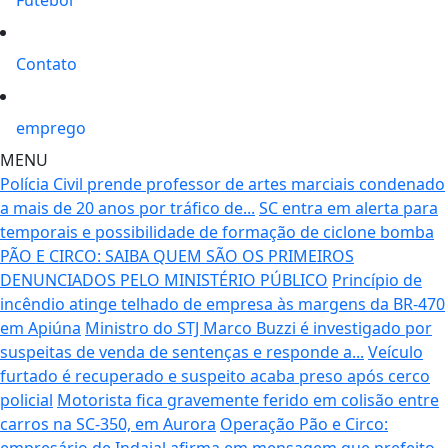
Contato
emprego
MENU
Polícia Civil prende professor de artes marciais condenado
a mais de 20 anos por tráfico de...
SC entra em alerta para
temporais e possibilidade de formação de ciclone bomba
PÃO E CIRCO: SAIBA QUEM SÃO OS PRIMEIROS
DENUNCIADOS PELO MINISTÉRIO PÚBLICO
Princípio de
incêndio atinge telhado de empresa às margens da BR-470
em Apiúna
Ministro do STJ Marco Buzzi é investigado por
suspeitas de venda de sentenças e responde a...
Veículo
furtado é recuperado e suspeito acaba preso após cerco
policial
Motorista fica gravemente ferido em colisão entre
carros na SC-350, em Aurora
Operação Pão e Circo:
empresário de Indaial afirma em mensagem que prefeito