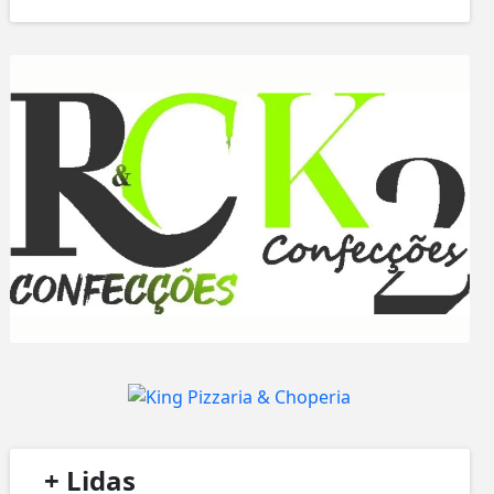
/
+ Lidas
/