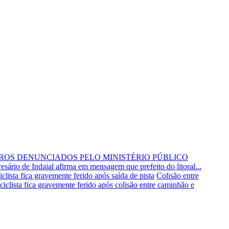
IROS DENUNCIADOS PELO MINISTÉRIO PÚBLICO
sário de Indaial afirma em mensagem que prefeito do litoral...
clista fica gravemente ferido após saída de pista
Colisão entre
iclista fica gravemente ferido após colisão entre caminhão e