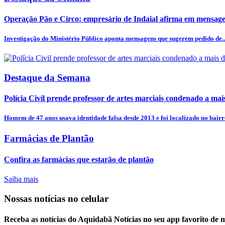
Operação Pão e Circo: empresário de Indaial afirma em mensagem
Investigação do Ministério Público aponta mensagens que sugerem pedido de..
Destaque da Semana
Polícia Civil prende professor de artes marciais condenado a mais
Homem de 47 anos usava identidade falsa desde 2013 e foi localizado no bairro
Farmácias de Plantão
Confira as farmácias que estarão de plantão
Saiba mais
Nossas notícias
no celular
Receba as notícias do Aquidabã Notícias no seu app favorito de 