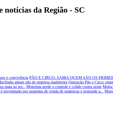
e notícias da Região - SC
azer e convivência
PÃO E CIRCO: SAIBA QUEM SÃO OS PRIME
Incêndio atinge silo de empresa madeireira
Operação Pão e Circo: empre
ra mata ao ser...
Motorista perde o controle e colide contra poste
Motoci
 investigado por suspeitas de venda de sentenças e responde a...
Motoc