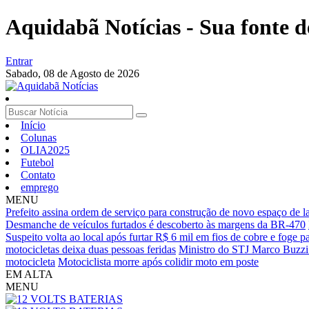
Aquidabã Notícias - Sua fonte d
Entrar
Sabado,
08 de Agosto de 2026
Início
Colunas
OLIA2025
Futebol
Contato
emprego
MENU
Prefeito assina ordem de serviço para construção de novo espaço de l
Desmanche de veículos furtados é descoberto às margens da BR-470
Suspeito volta ao local após furtar R$ 6 mil em fios de cobre e foge pa
motocicletas deixa duas pessoas feridas
Ministro do STJ Marco Buzzi é
motocicleta
Motociclista morre após colidir moto em poste
EM ALTA
MENU