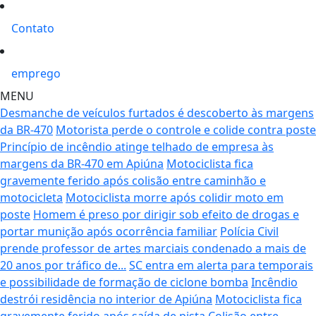
Contato
emprego
MENU
Desmanche de veículos furtados é descoberto às margens
da BR-470
Motorista perde o controle e colide contra poste
Princípio de incêndio atinge telhado de empresa às
margens da BR-470 em Apiúna
Motociclista fica
gravemente ferido após colisão entre caminhão e
motocicleta
Motociclista morre após colidir moto em
poste
Homem é preso por dirigir sob efeito de drogas e
portar munição após ocorrência familiar
Polícia Civil
prende professor de artes marciais condenado a mais de
20 anos por tráfico de...
SC entra em alerta para temporais
e possibilidade de formação de ciclone bomba
Incêndio
destrói residência no interior de Apiúna
Motociclista fica
gravemente ferido após saída de pista
Colisão entre