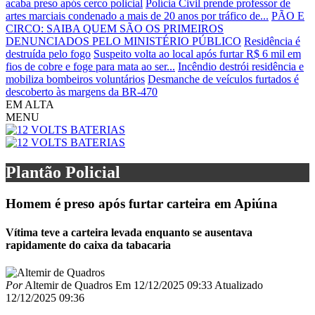
acaba preso após cerco policial
Polícia Civil prende professor de
artes marciais condenado a mais de 20 anos por tráfico de...
PÃO E
CIRCO: SAIBA QUEM SÃO OS PRIMEIROS
DENUNCIADOS PELO MINISTÉRIO PÚBLICO
Residência é
destruída pelo fogo
Suspeito volta ao local após furtar R$ 6 mil em
fios de cobre e foge para mata ao ser...
Incêndio destrói residência e
mobiliza bombeiros voluntários
Desmanche de veículos furtados é
descoberto às margens da BR-470
EM ALTA
MENU
Plantão Policial
Homem é preso após furtar carteira em Apiúna
Vítima teve a carteira levada enquanto se ausentava
rapidamente do caixa da tabacaria
Por
Altemir de Quadros
Em
12/12/2025 09:33
Atualizado
12/12/2025 09:36