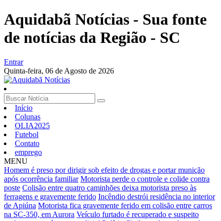
Aquidabã Notícias - Sua fonte
de notícias da Região - SC
Entrar
Quinta-feira,
06 de Agosto de 2026
Início
Colunas
OLIA2025
Futebol
Contato
emprego
MENU
Homem é preso por dirigir sob efeito de drogas e portar munição
após ocorrência familiar
Motorista perde o controle e colide contra
poste
Colisão entre quatro caminhões deixa motorista preso às
ferragens e gravemente ferido
Incêndio destrói residência no interior
de Apiúna
Motorista fica gravemente ferido em colisão entre carros
na SC-350, em Aurora
Veículo furtado é recuperado e suspeito