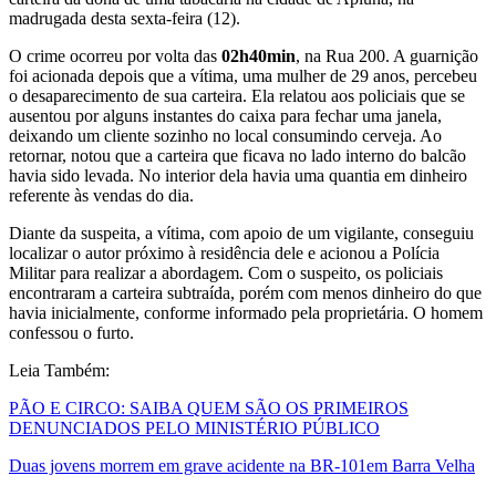
madrugada desta sexta-feira (12).
O crime ocorreu por volta das
02h40min
, na Rua 200. A guarnição
foi acionada depois que a vítima, uma mulher de 29 anos, percebeu
o desaparecimento de sua carteira. Ela relatou aos policiais que se
ausentou por alguns instantes do caixa para fechar uma janela,
deixando um cliente sozinho no local consumindo cerveja. Ao
retornar, notou que a carteira que ficava no lado interno do balcão
havia sido levada. No interior dela havia uma quantia em dinheiro
referente às vendas do dia.
Diante da suspeita, a vítima, com apoio de um vigilante, conseguiu
localizar o autor próximo à residência dele e acionou a Polícia
Militar para realizar a abordagem. Com o suspeito, os policiais
encontraram a carteira subtraída, porém com menos dinheiro do que
havia inicialmente, conforme informado pela proprietária. O homem
confessou o furto.
Leia Também:
PÃO E CIRCO: SAIBA QUEM SÃO OS PRIMEIROS
DENUNCIADOS PELO MINISTÉRIO PÚBLICO
Duas jovens morrem em grave acidente na BR-101em Barra Velha