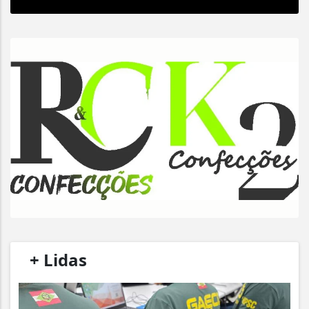
/
+ Lidas
/