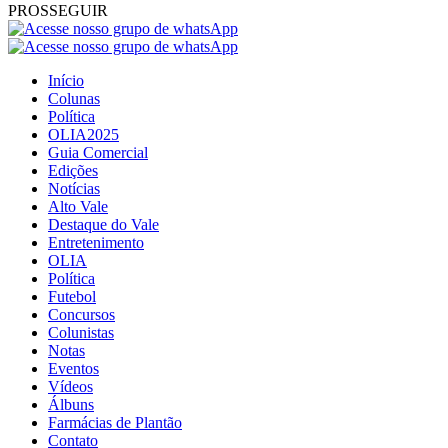
PROSSEGUIR
Início
Colunas
Política
OLIA2025
Guia Comercial
Edições
Notícias
Alto Vale
Destaque do Vale
Entretenimento
OLIA
Política
Futebol
Concursos
Colunistas
Notas
Eventos
Vídeos
Álbuns
Farmácias de Plantão
Contato