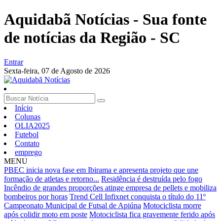
Aquidabã Notícias - Sua fonte
de notícias da Região - SC
Entrar
Sexta-feira,
07 de Agosto de 2026
Início
Colunas
OLIA2025
Futebol
Contato
emprego
MENU
PBEC inicia nova fase em Ibirama e apresenta projeto que une
formação de atletas e retorno...
Residência é destruída pelo fogo
Incêndio de grandes proporções atinge empresa de pellets e mobiliza
bombeiros por horas
Trend Cell Infixnet conquista o título do 11º
Campeonato Municipal de Futsal de Apiúna
Motociclista morre
após colidir moto em poste
Motociclista fica gravemente ferido após