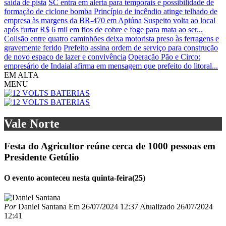
saída de pista
SC entra em alerta para temporais e possibilidade de
formação de ciclone bomba
Princípio de incêndio atinge telhado de
empresa às margens da BR-470 em Apiúna
Suspeito volta ao local
após furtar R$ 6 mil em fios de cobre e foge para mata ao ser...
Colisão entre quatro caminhões deixa motorista preso às ferragens e
gravemente ferido
Prefeito assina ordem de serviço para construção
de novo espaço de lazer e convivência
Operação Pão e Circo:
empresário de Indaial afirma em mensagem que prefeito do litoral...
EM ALTA
MENU
Vale Norte
Festa do Agricultor reúne cerca de 1000 pessoas em
Presidente Getúlio
O evento aconteceu nesta quinta-feira(25)
Por
Daniel Santana
Em
26/07/2024 12:37
Atualizado
26/07/2024
12:41