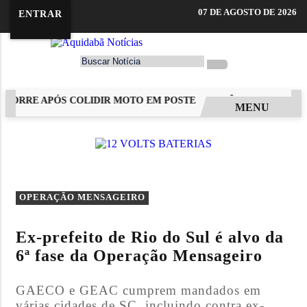
07 DE AGOSTO DE 2026
ENTRAR
MORRE APÓS COLIDIR MOTO EM POSTE
INCÊNDIO DESTRÓI R
MENU
EM ALTA
OPERAÇÃO MENSAGEIRO
Ex-prefeito de Rio do Sul é alvo da
6ª fase da Operação Mensageiro
GAECO e GEAC cumprem mandados em
várias cidades de SC, incluindo contra ex-