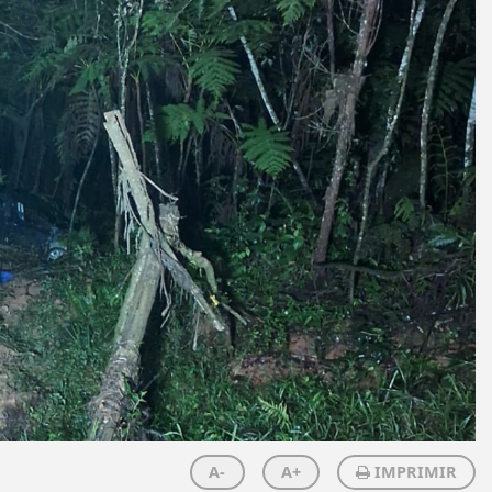
A-
A+
IMPRIMIR