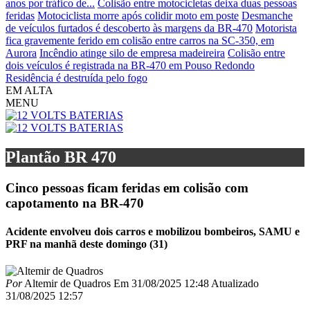
anos por tráfico de...
Colisão entre motocicletas deixa duas pessoas
feridas
Motociclista morre após colidir moto em poste
Desmanche
de veículos furtados é descoberto às margens da BR-470
Motorista
fica gravemente ferido em colisão entre carros na SC-350, em
Aurora
Incêndio atinge silo de empresa madeireira
Colisão entre
dois veículos é registrada na BR-470 em Pouso Redondo
Residência é destruída pelo fogo
EM ALTA
MENU
Plantão BR 470
Cinco pessoas ficam feridas em colisão com
capotamento na BR-470
Acidente envolveu dois carros e mobilizou bombeiros, SAMU e
PRF na manhã deste domingo (31)
Por
Altemir de Quadros
Em
31/08/2025 12:48
Atualizado
31/08/2025 12:57