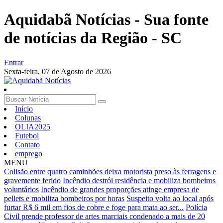
Aquidabã Notícias - Sua fonte
de notícias da Região - SC
Entrar
Sexta-feira,
07 de Agosto de 2026
Início
Colunas
OLIA2025
Futebol
Contato
emprego
MENU
Colisão entre quatro caminhões deixa motorista preso às ferragens e
gravemente ferido
Incêndio destrói residência e mobiliza bombeiros
voluntários
Incêndio de grandes proporções atinge empresa de
pellets e mobiliza bombeiros por horas
Suspeito volta ao local após
furtar R$ 6 mil em fios de cobre e foge para mata ao ser...
Polícia
Civil prende professor de artes marciais condenado a mais de 20