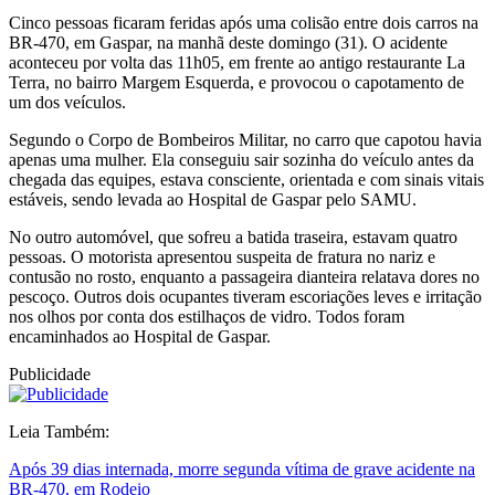
Cinco pessoas ficaram feridas após uma colisão entre dois carros na
BR-470, em Gaspar, na manhã deste domingo (31). O acidente
aconteceu por volta das 11h05, em frente ao antigo restaurante La
Terra, no bairro Margem Esquerda, e provocou o capotamento de
um dos veículos.
Segundo o Corpo de Bombeiros Militar, no carro que capotou havia
apenas uma mulher. Ela conseguiu sair sozinha do veículo antes da
chegada das equipes, estava consciente, orientada e com sinais vitais
estáveis, sendo levada ao Hospital de Gaspar pelo SAMU.
No outro automóvel, que sofreu a batida traseira, estavam quatro
pessoas. O motorista apresentou suspeita de fratura no nariz e
contusão no rosto, enquanto a passageira dianteira relatava dores no
pescoço. Outros dois ocupantes tiveram escoriações leves e irritação
nos olhos por conta dos estilhaços de vidro. Todos foram
encaminhados ao Hospital de Gaspar.
Publicidade
Leia Também:
Após 39 dias internada, morre segunda vítima de grave acidente na
BR-470, em Rodeio