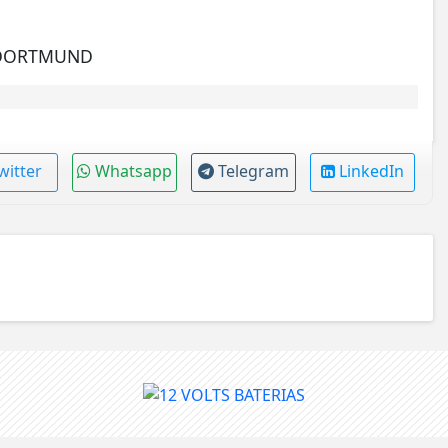
HO DORTMUND
witter
Whatsapp
Telegram
LinkedIn