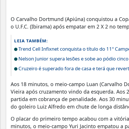
O Carvalho Dortmund (Apiúna) conquistou a Copa 
o U.F.C. (Ibirama) após empatar em 2 X 2 no tem
LEIA TAMBÉM:
Trend Cell Infixnet conquista o título do 11º Cam
Nelson Junior supera lesões e sobe ao pódio cinco
Cruzeiro é superado fora de casa e terá que revert
Aos 18 minutos, o meio-campo Luan (Carvalho Do
Vieira após cruzamento vindo da esquerda. Aos 2
partida em cobrança de penalidade. Aos 30 minutos
do goleiro Luiz Alfredo em chute de longa distânc
O placar do primeiro tempo acabou com a vitória 
minutos, o meio-campo Yuri Jacinto empatou a p