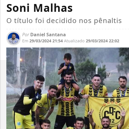
Soni Malhas
O título foi decidido nos pênaltis
Por
Daniel Santana
Em
29/03/2024 21:54
Atualizado
29/03/2024 22:02