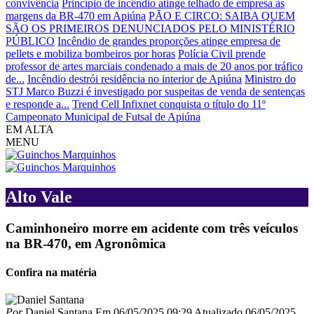
convivência
Princípio de incêndio atinge telhado de empresa às
margens da BR-470 em Apiúna
PÃO E CIRCO: SAIBA QUEM
SÃO OS PRIMEIROS DENUNCIADOS PELO MINISTÉRIO
PÚBLICO
Incêndio de grandes proporções atinge empresa de
pellets e mobiliza bombeiros por horas
Polícia Civil prende
professor de artes marciais condenado a mais de 20 anos por tráfico
de...
Incêndio destrói residência no interior de Apiúna
Ministro do
STJ Marco Buzzi é investigado por suspeitas de venda de sentenças
e responde a...
Trend Cell Infixnet conquista o título do 11º
Campeonato Municipal de Futsal de Apiúna
EM ALTA
MENU
Alto Vale
Caminhoneiro morre em acidente com três veículos
na BR-470, em Agronômica
Confira na matéria
Por
Daniel Santana
Em
06/05/2025 09:29
Atualizado
06/05/2025