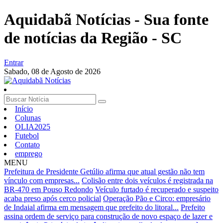
Aquidabã Notícias - Sua fonte
de notícias da Região - SC
Entrar
Sabado,
08 de Agosto de 2026
Início
Colunas
OLIA2025
Futebol
Contato
emprego
MENU
Prefeitura de Presidente Getúlio afirma que atual gestão não tem
vínculo com empresas...
Colisão entre dois veículos é registrada na
BR-470 em Pouso Redondo
Veículo furtado é recuperado e suspeito
acaba preso após cerco policial
Operação Pão e Circo: empresário
de Indaial afirma em mensagem que prefeito do litoral...
Prefeito
assina ordem de serviço para construção de novo espaço de lazer e