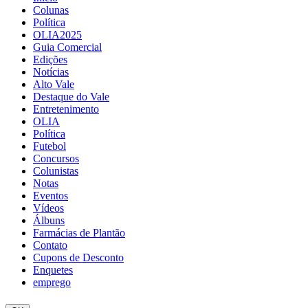
Colunas
Política
OLIA2025
Guia Comercial
Edições
Notícias
Alto Vale
Destaque do Vale
Entretenimento
OLIA
Política
Futebol
Concursos
Colunistas
Notas
Eventos
Vídeos
Álbuns
Farmácias de Plantão
Contato
Cupons de Desconto
Enquetes
emprego