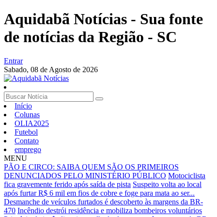
Aquidabã Notícias - Sua fonte
de notícias da Região - SC
Entrar
Sabado,
08 de Agosto de 2026
Início
Colunas
OLIA2025
Futebol
Contato
emprego
MENU
PÃO E CIRCO: SAIBA QUEM SÃO OS PRIMEIROS
DENUNCIADOS PELO MINISTÉRIO PÚBLICO
Motociclista
fica gravemente ferido após saída de pista
Suspeito volta ao local
após furtar R$ 6 mil em fios de cobre e foge para mata ao ser...
Desmanche de veículos furtados é descoberto às margens da BR-
470
Incêndio destrói residência e mobiliza bombeiros voluntários