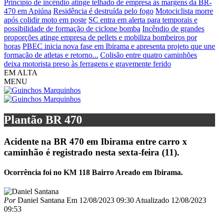
Princípio de incêndio atinge telhado de empresa às margens da BR-
470 em Apiúna
Residência é destruída pelo fogo
Motociclista morre
após colidir moto em poste
SC entra em alerta para temporais e
possibilidade de formação de ciclone bomba
Incêndio de grandes
proporções atinge empresa de pellets e mobiliza bombeiros por
horas
PBEC inicia nova fase em Ibirama e apresenta projeto que une
formação de atletas e retorno...
Colisão entre quatro caminhões
deixa motorista preso às ferragens e gravemente ferido
EM ALTA
MENU
Plantão BR 470
Acidente na BR 470 em Ibirama entre carro x
caminhão é registrado nesta sexta-feira (11).
Ocorrência foi no KM 118 Bairro Areado em Ibirama.
Por
Daniel Santana
Em
12/08/2023 09:30
Atualizado
12/08/2023
09:53