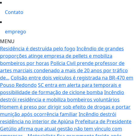
Contato
emprego
MENU
Residência é destruída pelo fogo
Incêndio de grandes
proporções atinge empresa de pellets e mobiliza
bombeiros por horas
Polícia Civil prende professor de
artes marciais condenado a mais de 20 anos por tráfico
de...
Colisão entre dois veículos é registrada na BR-470 em
Pouso Redondo
SC entra em alerta para temporais e
possibilidade de formação de ciclone bomba
Incêndio
destrói residência e mobiliza bombeiros voluntários
Homem é preso por dirigir sob efeito de drogas e portar
munição após ocorrência familiar
Incêndio destrói
residência no interior de Apiúna
Prefeitura de Presidente
Getúlio afirma que atual gestão não tem vínculo com
empresas...
Motociclista fica gravemente ferido após