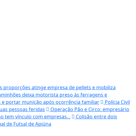
 proporções atinge empresa de pellets e mobiliza
aminhões deixa motorista preso às ferragens e
 e portar munição após ocorrência familiar
Polícia Civil
uas pessoas feridas
Operação Pão e Circo: empresário
ão tem vínculo com empresas...
Colisão entre dois
al de Futsal de Apiúna