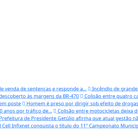
de venda de sentenças e responde a...
Incêndio de grandes
 descoberto às margens da BR-470
Colisão entre quatro c
 em poste
Homem é preso por dirigir sob efeito de drogas
anos por tráfico de...
Colisão entre motocicletas deixa d
Prefeitura de Presidente Getúlio afirma que atual gestão n
 Cell Infixnet conquista o título do 11º Campeonato Municip