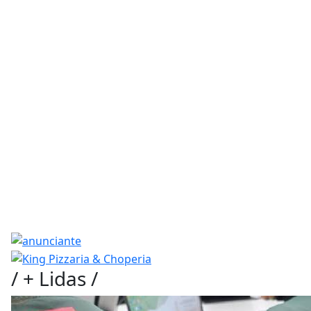
/
+ Lidas
/