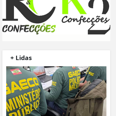
/
+ Lidas
/