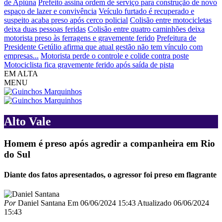
de Apiúna
Prefeito assina ordem de serviço para construção de novo
espaço de lazer e convivência
Veículo furtado é recuperado e
suspeito acaba preso após cerco policial
Colisão entre motocicletas
deixa duas pessoas feridas
Colisão entre quatro caminhões deixa
motorista preso às ferragens e gravemente ferido
Prefeitura de
Presidente Getúlio afirma que atual gestão não tem vínculo com
empresas...
Motorista perde o controle e colide contra poste
Motociclista fica gravemente ferido após saída de pista
EM ALTA
MENU
Alto Vale
Homem é preso após agredir a companheira em Rio
do Sul
Diante dos fatos apresentados, o agressor foi preso em flagrante
Por
Daniel Santana
Em
06/06/2024 15:43
Atualizado
06/06/2024
15:43