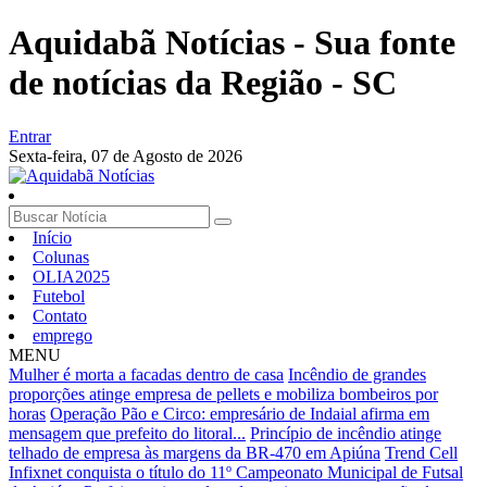
Aquidabã Notícias - Sua fonte
de notícias da Região - SC
Entrar
Sexta-feira,
07 de Agosto de 2026
Início
Colunas
OLIA2025
Futebol
Contato
emprego
MENU
Mulher é morta a facadas dentro de casa
Incêndio de grandes
proporções atinge empresa de pellets e mobiliza bombeiros por
horas
Operação Pão e Circo: empresário de Indaial afirma em
mensagem que prefeito do litoral...
Princípio de incêndio atinge
telhado de empresa às margens da BR-470 em Apiúna
Trend Cell
Infixnet conquista o título do 11º Campeonato Municipal de Futsal